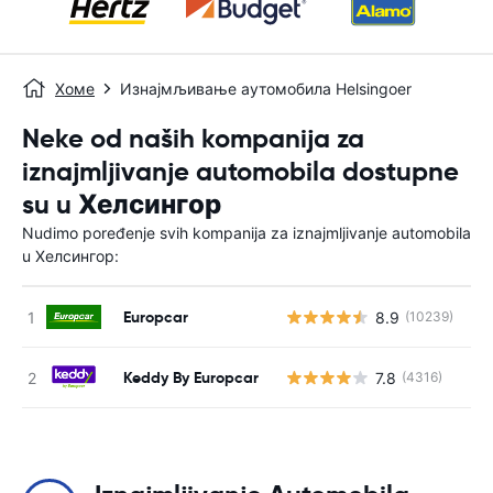
Хоме
Изнајмљивање аутомобила Helsingoer
Neke od naših kompanija za
iznajmljivanje automobila dostupne
su u Хелсингор
Nudimo poređenje svih kompanija za iznajmljivanje automobila
u Хелсингор:
Europcar
8.9
(10239)
Н
Keddy By Europcar
7.8
(4316)
Н