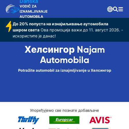
Danska
VODIČ ZA
IZNAMLJIVANJE
AUTOMOBILA
До 20% попуста на изнајмљивање аутомобила
широм света
Ова промоција важи до 11. август 2026. -
искористите је данас!
Хелсингор Najam
Automobila
Potražite automobil za iznajmljivanje u Хелсингор
Упоређујемо све познате добављаче