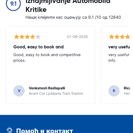
Iznajmljivanje Automobila
9.1
Kritike
Наши клијенти нас оцењују са 9.1 /10 од 12840
01-08-2026
Good, easy to book and
very useful 
Good, easy to book and competitive
very useful t
prices.
info
Venkatesh Redlapalli
Ricar
V
R
Avant Car Ljubljana Train Station
Hertz
Помоћ и контакт