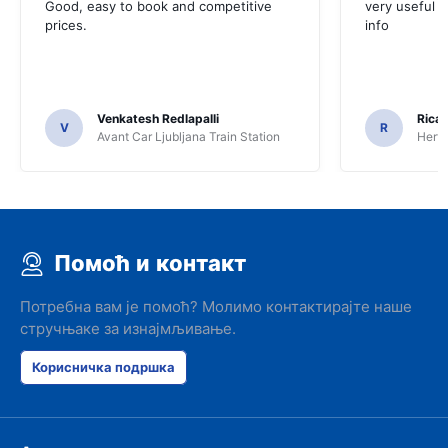
Good, easy to book and competitive
very useful t
prices.
info
Venkatesh Redlapalli
Ricar
V
R
Avant Car Ljubljana Train Station
Hertz
Помоћ и контакт
Потребна вам је помоћ? Молимо контактирајте наше
стручњаке за изнајмљивање.
Корисничка подршка