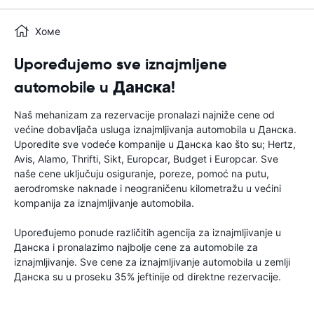
Хоме
Upoređujemo sve iznajmljene
automobile u Данска!
Naš mehanizam za rezervacije pronalazi najniže cene od
većine dobavljača usluga iznajmljivanja automobila u Данска.
Uporedite sve vodeće kompanije u Данска kao što su; Hertz,
Avis, Alamo, Thrifti, Sikt, Europcar, Budget i Europcar. Sve
naše cene uključuju osiguranje, poreze, pomoć na putu,
aerodromske naknade i neograničenu kilometražu u većini
kompanija za iznajmljivanje automobila.
Upoređujemo ponude različitih agencija za iznajmljivanje u
Данска i pronalazimo najbolje cene za automobile za
iznajmljivanje. Sve cene za iznajmljivanje automobila u zemlji
Данска su u proseku 35% jeftinije od direktne rezervacije.