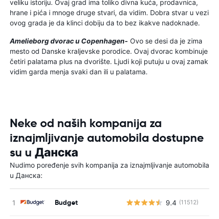
veliku istoriju. Ovaj grad ima toliko divna kuća, prodavnica,
hrane i pića i mnoge druge stvari, da vidim. Dobra stvar u vezi
ovog grada je da klinci dobiju da to bez ikakve nadoknade.
Amelieborg dvorac u Copenhagen-
Ovo se desi da je zima
mesto od Danske kraljevske porodice. Ovaj dvorac kombinuje
četiri palatama plus na dvorište. Ljudi koji putuju u ovaj zamak
vidim garda menja svaki dan ili u palatama.
Neke od naših kompanija za
iznajmljivanje automobila dostupne
su u Данска
Nudimo poređenje svih kompanija za iznajmljivanje automobila
u Данска:
Budget
9.4
(11512)