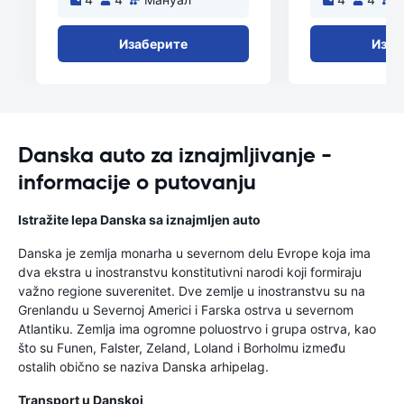
Изаберите
Изаб
Danska auto za iznajmljivanje -
informacije o putovanju
Istražite lepa Danska sa iznajmljen auto
Danska je zemlja monarha u severnom delu Evrope koja ima
dva ekstra u inostranstvu konstitutivni narodi koji formiraju
važno regione suverenitet. Dve zemlje u inostranstvu su na
Grenlandu u Severnoj Americi i Farska ostrva u severnom
Atlantiku. Zemlja ima ogromne poluostrvo i grupa ostrva, kao
što su Funen, Falster, Zeland, Loland i Borholmu između
ostalih obično se naziva Danska arhipelag.
Transport u Danskoj