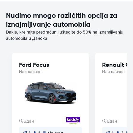
Nudimo mnogo različitih opcija za
iznajmljivanje automobila
Dakle, kreirajte predračun i uštedite do 50% na iznamljivanju
automobila u Данска
Ford Focus
Renault Cl
Или слично
Или слично
Од
Од
/дан
/дан
4
4
Мануал
4
4