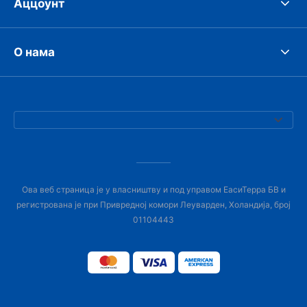
Аццоунт
О нама
Ова веб страница је у власништву и под управом ЕасиТерра БВ и
регистрована је при Привредној комори Леуварден, Холандија, број
01104443