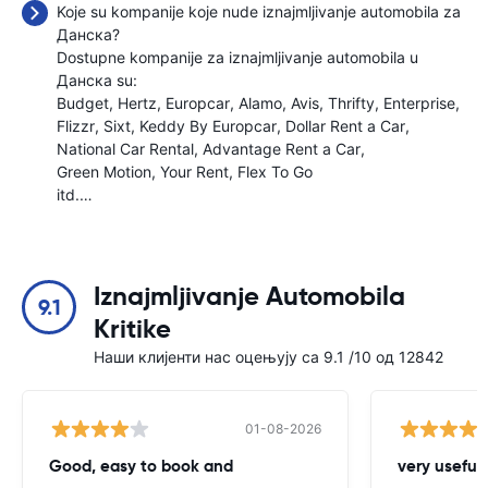
Koje su kompanije koje nude iznajmljivanje automobila za
Данска?
Dostupne kompanije za iznajmljivanje automobila u
Данска su:
Budget
Hertz
Europcar
Alamo
Avis
Thrifty
Enterprise
Flizzr
Sixt
Keddy By Europcar
Dollar Rent a Car
National Car Rental
Advantage Rent a Car
Green Motion
Your Rent
Flex To Go
itd.…
Iznajmljivanje Automobila
9.1
Kritike
Наши клијенти нас оцењују са 9.1 /10 од 12842
01-08-2026
Good, easy to book and
very useful 