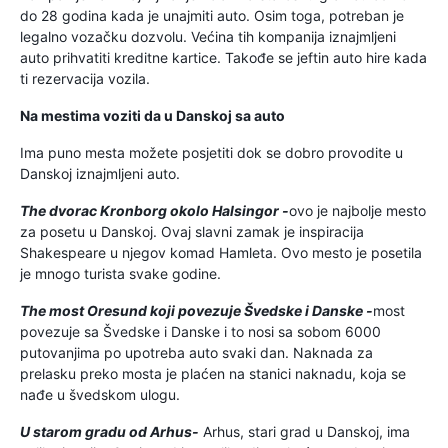
do 28 godina kada je unajmiti auto. Osim toga, potreban je
legalno vozačku dozvolu. Većina tih kompanija iznajmljeni
auto prihvatiti kreditne kartice. Takođe se jeftin auto hire kada
ti rezervacija vozila.
Na mestima voziti da u Danskoj sa auto
Ima puno mesta možete posjetiti dok se dobro provodite u
Danskoj iznajmljeni auto.
The dvorac Kronborg okolo Halsingor -
ovo je najbolje mesto
za posetu u Danskoj. Ovaj slavni zamak je inspiracija
Shakespeare u njegov komad Hamleta. Ovo mesto je posetila
je mnogo turista svake godine.
The most Oresund koji povezuje Švedske i Danske -
most
povezuje sa Švedske i Danske i to nosi sa sobom 6000
putovanjima po upotreba auto svaki dan. Naknada za
prelasku preko mosta je plaćen na stanici naknadu, koja se
nađe u švedskom ulogu.
U starom gradu od Arhus-
Arhus, stari grad u Danskoj, ima