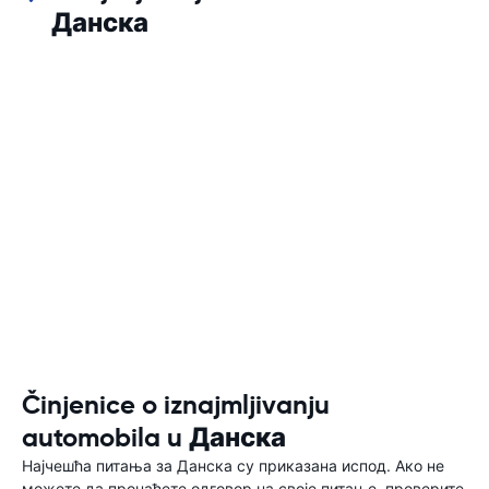
Данска
Činjenice o iznajmljivanju
automobila u Данска
Најчешћа питања за Данска су приказана испод. Ако не
можете да пронађете одговор на своје питање, проверите