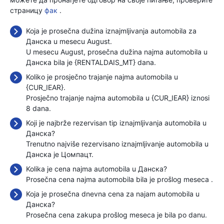
страницу
фак
.
Koja je prosečna dužina iznajmljivanja automobila za
Данска u mesecu August.
U mesecu August, prosečna dužina najma automobila u
Данска bila je {RENTALDAIS_MT} dana.
Koliko je prosječno trajanje najma automobila u
{CUR_IEAR}.
Prosječno trajanje najma automobila u {CUR_IEAR} iznosi
8 dana.
Koji je najbrže rezervisan tip iznajmljivanja automobila u
Данска?
Trenutno najviše rezervisano iznajmljivanje automobila u
Данска je Цомпацт.
Kolika je cena najma automobila u Данска?
Prosečna cena najma automobila bila je prošlog meseca
.
Koja je prosečna dnevna cena za najam automobila u
Данска?
Prosečna cena zakupa prošlog meseca je bila
po danu.