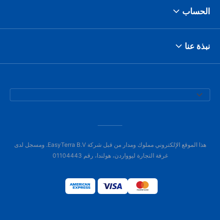
الحساب
نبذة عنا
هذا الموقع الإلكتروني مملوك ومدار من قبل شركة EasyTerra B.V. ومسجل لدى
غرفة التجارة ليوواردن، هولندا، رقم 01104443