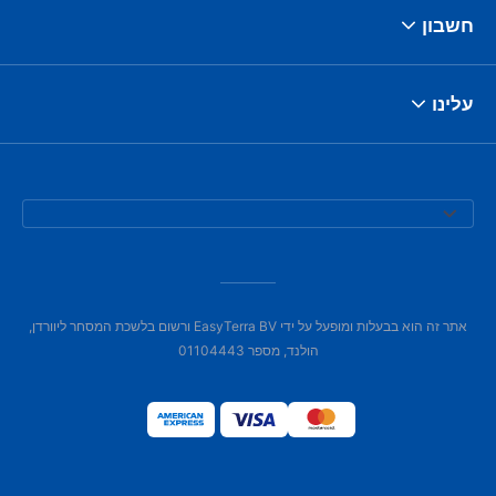
חשבון
עלינו
אתר זה הוא בבעלות ומופעל על ידי EasyTerra BV ורשום בלשכת המסחר ליוורדן,
הולנד, מספר 01104443