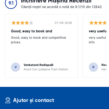
Închiriere Mașină Recenzii
9.1
Clienții noștri ne acordă o notă de 9.1/10 din 12842
01-08-2026
Good, easy to book and
very useful 
Good, easy to book and competitive
very useful t
prices.
info
Venkatesh Redlapalli
Ricar
V
R
Avant Car Ljubljana Train Station
Hertz
Ajutor și contact