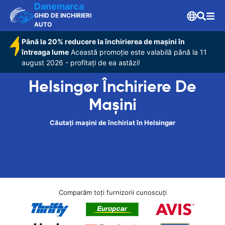
Danemarca
GHID DE INCHIRIERI
AUTO
Până la 20% reducere la închirierea de mașini în
întreaga lume
Această promoție este valabilă până la 11
august 2026 - profitați de ea astăzi!
Helsingør Închiriere De
Maşini
Căutați mașini de închiriat în Helsingør
Comparăm toți furnizorii cunoscuți