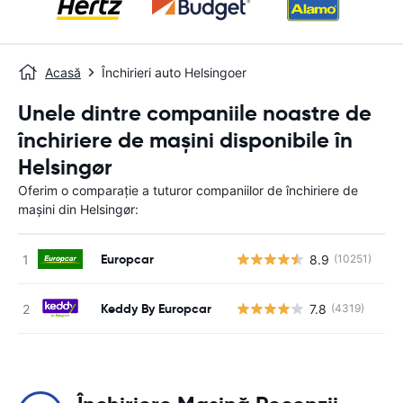
Acasă
Închirieri auto Helsingoer
Unele dintre companiile noastre de
închiriere de mașini disponibile în
Helsingør
Oferim o comparație a tuturor companiilor de închiriere de
mașini din Helsingør:
Europcar
8.9
(10251)
Nu
Keddy By Europcar
7.8
(4319)
Nu