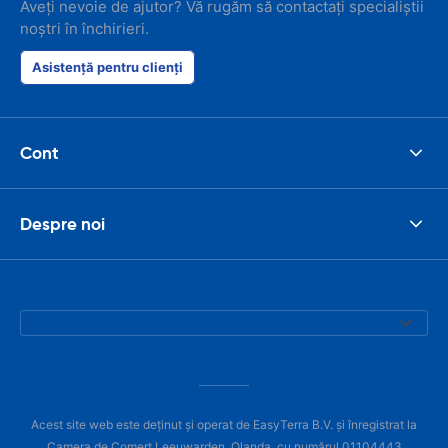
Aveți nevoie de ajutor? Vă rugăm să contactați specialiștii
noștri în închirieri.
Asistență pentru clienți
Cont
Despre noi
Acest site web este deținut și operat de EasyTerra B.V. și înregistrat la
Camera de Comerț Leeuwarden, Olanda, cu numărul 01104443