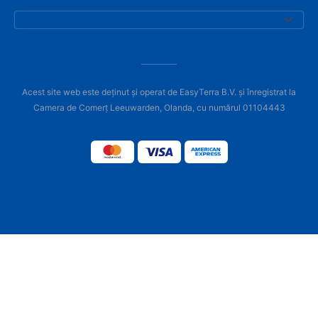
Acest site web este deținut și operat de EasyTerra B.V. și înregistrat la
Camera de Comerț Leeuwarden, Olanda, cu numărul 01104443