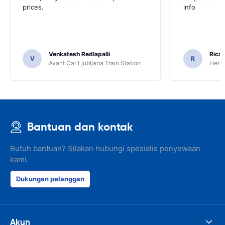
prices.
info
Venkatesh Redlapalli
Ricar
V
R
Avant Car Ljubljana Train Station
Hertz
Bantuan dan kontak
Butuh bantuan? Silakan hubungi spesialis penyewaan
kami.
Dukungan pelanggan
Akun