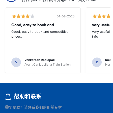
01-08-2026
Good, easy to book and
very useful 
Good, easy to book and competitive
very useful t
prices.
info
Venkatesh Redlapalli
Ricar
V
R
Avant Car Ljubljana Train Station
Hertz
帮助和联系
需要帮助？请联系我们的租赁专家。