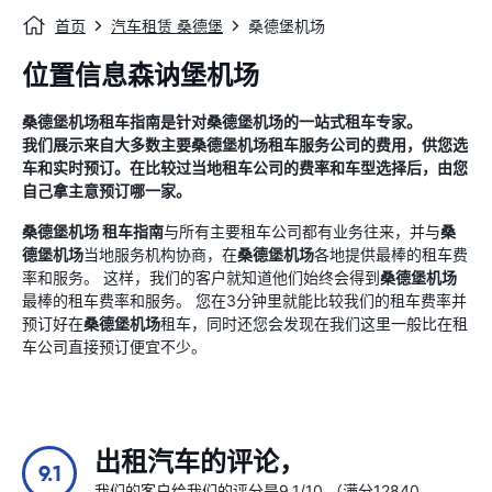
首页
汽车租赁 桑德堡
桑德堡机场
位置信息森讷堡机场
桑德堡机场
租车指南
是针对
桑德堡机场
的一站式租车专家。
我们展示来自大多数主要
桑德堡机场
租车服务公司的费用，供您选
车和实时预订。在比较过当地租车公司的费率和车型选择后，由您
自己拿主意预订哪一家。
桑德堡机场
租车指南
与所有主要租车公司都有业务往来，并与
桑
德堡机场
当地服务机构协商，在
桑德堡机场
各地提供最棒的租车费
率和服务。 这样，我们的客户就知道他们始终会得到
桑德堡机场
最棒的租车费率和服务。 您在3分钟里就能比较我们的租车费率并
预订好在
桑德堡机场
租车，同时还您会发现在我们这里一般比在租
车公司直接预订便宜不少。
出租汽车的评论，
9.1
我们的客户给我们的评分是9.1/10 （满分12840