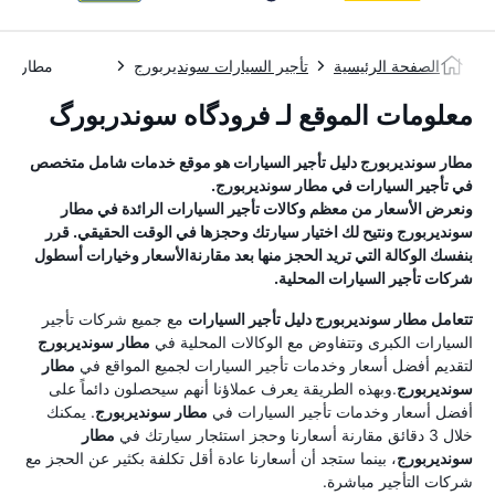
الصفحة الرئيسية
تأجير السيارات سونديربورج
مطار سو
معلومات الموقع لـ فرودگاه سوندربورگ
مطار سونديربورج
دليل تأجير السيارات
هو موقع خدمات شامل متخصص
في تأجير السيارات في
مطار سونديربورج
.
ونعرض الأسعار من معظم وكالات تأجير السيارات الرائدة في
مطار
سونديربورج
ونتيح لك اختيار سيارتك وحجزها في الوقت الحقيقي. قرر
بنفسك الوكالة التي تريد الحجز منها بعد مقارنةالأسعار وخيارات أسطول
شركات تأجير السيارات المحلية.
تتعامل
مطار سونديربورج
دليل تأجير السيارات
مع جميع شركات تأجير
السيارات الكبرى وتتفاوض مع الوكالات المحلية في
مطار سونديربورج
لتقديم أفضل أسعار وخدمات تأجير السيارات لجميع المواقع في
مطار
سونديربورج
.وبهذه الطريقة يعرف عملاؤنا أنهم سيحصلون دائماً على
أفضل أسعار وخدمات تأجير السيارات في
مطار سونديربورج
. يمكنك
خلال 3 دقائق مقارنة أسعارنا وحجز استئجار سيارتك في
مطار
سونديربورج
، بينما ستجد أن أسعارنا عادة أقل تكلفة بكثير عن الحجز مع
شركات التأجير مباشرة.