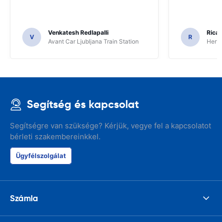
Venkatesh Redlapalli
Ricar
V
R
Avant Car Ljubljana Train Station
Hertz
Segítség és kapcsolat
Segítségre van szüksége? Kérjük, vegye fel a kapcsolatot
bérleti szakembereinkkel.
Ügyfélszolgálat
Számla