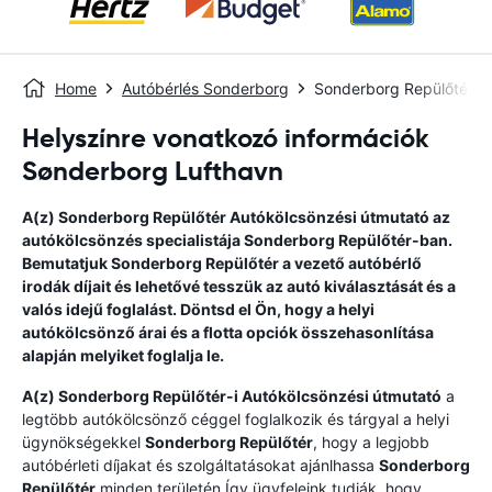
Home
Autóbérlés Sonderborg
Sonderborg Repülőtér
Helyszínre vonatkozó információk
Sønderborg Lufthavn
A(z)
Sonderborg Repülőtér
Autókölcsönzési útmutató
az
autókölcsönzés specialistája
Sonderborg Repülőtér
-ban.
Bemutatjuk
Sonderborg Repülőtér
a vezető autóbérlő
irodák díjait és lehetővé tesszük az autó kiválasztását és a
valós idejű foglalást. Döntsd el Ön, hogy a helyi
autókölcsönző árai és a flotta opciók összehasonlítása
alapján melyiket foglalja le.
A(z)
Sonderborg Repülőtér
-i Autókölcsönzési útmutató
a
legtöbb autókölcsönző céggel foglalkozik és tárgyal a helyi
ügynökségekkel
Sonderborg Repülőtér
, hogy a legjobb
autóbérleti díjakat és szolgáltatásokat ajánlhassa
Sonderborg
Repülőtér
minden területén.Így ügyfeleink tudják, hogy