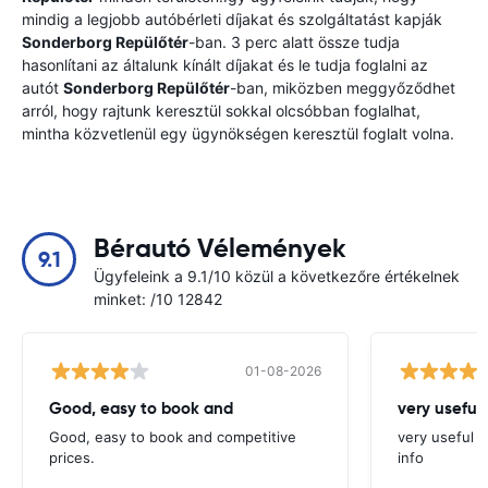
mindig a legjobb autóbérleti díjakat és szolgáltatást kapják
Sonderborg Repülőtér
-ban. 3 perc alatt össze tudja
hasonlítani az általunk kínált díjakat és le tudja foglalni az
autót
Sonderborg Repülőtér
-ban, miközben meggyőződhet
arról, hogy rajtunk keresztül sokkal olcsóbban foglalhat,
mintha közvetlenül egy ügynökségen keresztül foglalt volna.
Bérautó Vélemények
9.1
Ügyfeleink a 9.1/10 közül a következőre értékelnek
minket: /10 12842
01-08-2026
Good, easy to book and
very useful 
Good, easy to book and competitive
very useful t
prices.
info