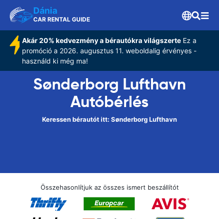
Dánia
CAR RENTAL GUIDE
Akár 20% kedvezmény a bérautókra világszerte
Ez a
promóció a 2026. augusztus 11. weboldalig érvényes -
használd ki még ma!
Sønderborg Lufthavn
Autóbérlés
Keressen bérautót itt: Sønderborg Lufthavn
Összehasonlítjuk az összes ismert beszállítót