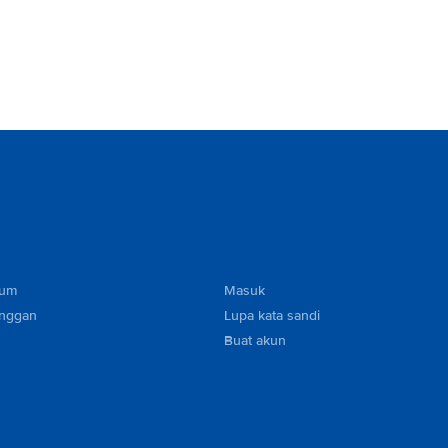
mum
Masuk
anggan
Lupa kata sandi
Buat akun