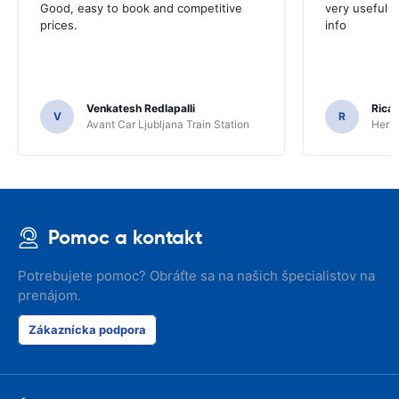
Good, easy to book and competitive
very useful t
prices.
info
Venkatesh Redlapalli
Ricar
V
R
Avant Car Ljubljana Train Station
Hertz
Pomoc a kontakt
Potrebujete pomoc? Obráťte sa na našich špecialistov na
prenájom.
Zákaznícka podpora