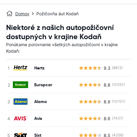
Domov
Požičovňa áut Kodaň
Niektoré z našich autopožičovní
dostupných v krajine Kodaň
Ponúkame porovnanie všetkých autopožičovní v krajine
Kodaň:
Hertz
9.3
(8812)
Europcar
8.8
(10251)
Alamo
8.9
(10701)
Avis
8.6
(7437)
Sixt
8.5
(4356)