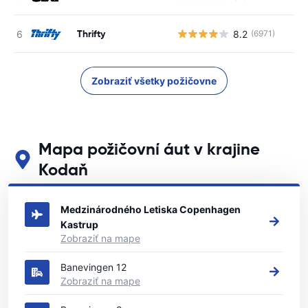
Thrifty
8.2
(6971)
Zobraziť všetky požičovne
Mapa požičovní áut v krajine
Kodaň
Pozrite si naše hlavné požičovne áut v krajine Kodaň
Medzinárodného Letiska Copenhagen
Kastrup
Zobraziť na mape
Banevingen 12
Zobraziť na mape