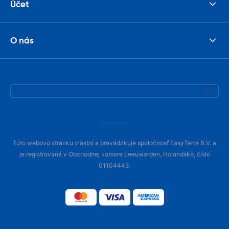
Účet
O nás
Túto webovú stránku vlastní a prevádzkuje spoločnosť EasyTerra B.V. a
je registrovaná v Obchodnej komore Leeuwarden, Holandsko, číslo
01104443.