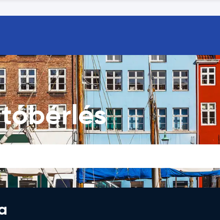
tóbérlés
a