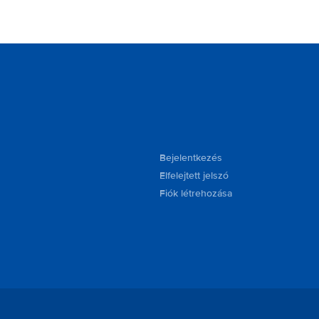
Bejelentkezés
Elfelejtett jelszó
Fiók létrehozása