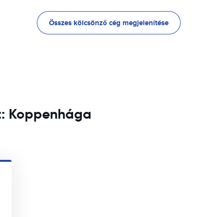
Összes kölcsönző cég megjelenítése
tt: Koppenhága