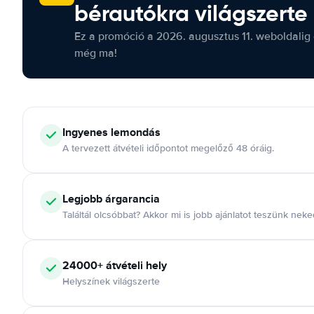
bérautókra világszerte
Ez a promóció a 2026. augusztus 11. weboldalig 
még ma!
Ingyenes lemondás
A tervezett átvételi időpontot megelőző 48 óráig.
Legjobb árgarancia
Találtál olcsóbbat? Akkor mi is jobb ajánlatot teszünk neke
24000+ átvételi hely
Helyszínek világszerte