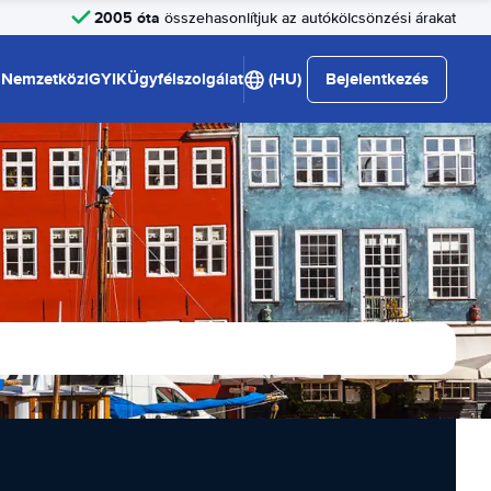
2005 óta
összehasonlítjuk az autókölcsönzési árakat
Nemzetközi
GYIK
Ügyfélszolgálat
(HU)
Bejelentkezés