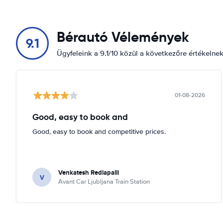
Gammel Kongevej 147
Megjelenítés a térképen
Bérautó Vélemények
9.1
Gammel Køge Landevej 127
Ügyfeleink a 9.1/10 közül a következőre értékelne
Megjelenítés a térképen
Kampmannsgade 1
Megjelenítés a térképen
01-08-2026
Nyropsgade 42
Good, easy to book and
Megjelenítés a térképen
Good, easy to book and competitive prices.
Reventlowsgade 22
Megjelenítés a térképen
Ved Vesterport 3
Venkatesh Redlapalli
V
Megjelenítés a térképen
Avant Car Ljubljana Train Station