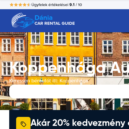
9.1
Ügyfelek értékelései
/ 10
Dánia
CAR RENTAL GUIDE
Koppenhága Au
Keressen bérautót itt: Koppenhága
Akár 20% kedvezmény 