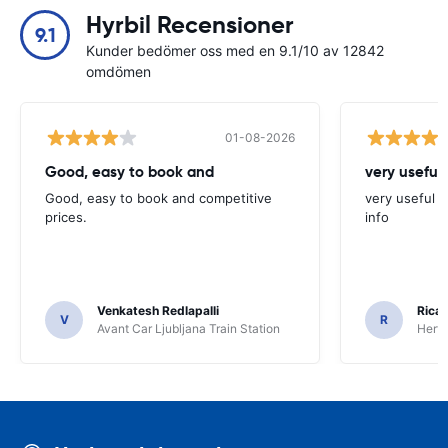
Hyrbil Recensioner
9.1
Kunder bedömer oss med en 9.1/10 av 12842
omdömen
01-08-2026
Good, easy to book and
very useful 
Good, easy to book and competitive
very useful t
prices.
info
Venkatesh Redlapalli
Ricar
V
R
Avant Car Ljubljana Train Station
Hertz