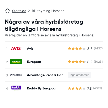
Startsida
Biluthyrning Horsens
Några av våra hyrbilsföretag
tillgängliga i Horsens
Vi erbjuder en jämförelse av alla hyrbilsföretag i Horsens:
Avis
8.5
(7437)
Europcar
8.9
(10251)
Advantage Rent a Car
Inga omdömen
Keddy By Europcar
7.8
(4319)