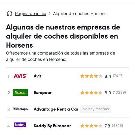
Página de inicio
Alquiler de coches Horsens
Algunas de nuestras empresas de
alquiler de coches disponibles en
Horsens
Ofrecemos una comparación de todas las empresas de
alquiler de coches en Horsens:
Avis
8.4
(7427)
N
Europcar
8.9
(10239)
N
Advantage Rent a Car
No hay reseñas
N
Keddy By Europcar
7.8
(4316)
N