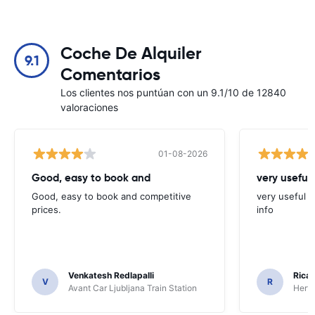
Coche De Alquiler
9.1
Comentarios
Los clientes nos puntúan con un 9.1/10 de 12840
valoraciones
01-08-2026
Good, easy to book and
very useful 
Good, easy to book and competitive
very useful t
prices.
info
Venkatesh Redlapalli
Ricar
V
R
Avant Car Ljubljana Train Station
Hertz