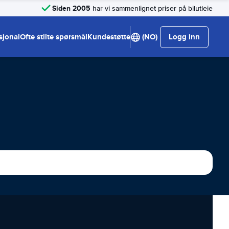
Siden 2005
har vi sammenlignet priser på bilutleie
sjonal
Ofte stilte spørsmål
Kundestøtte
(NO)
Logg inn