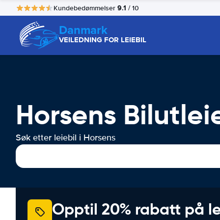
9.1
Kundebedømmelser
/ 10
Danmark
VEILEDNING FOR LEIEBIL
Horsens Bilutlei
Søk etter leiebil i Horsens
Opptil 20% rabatt på le