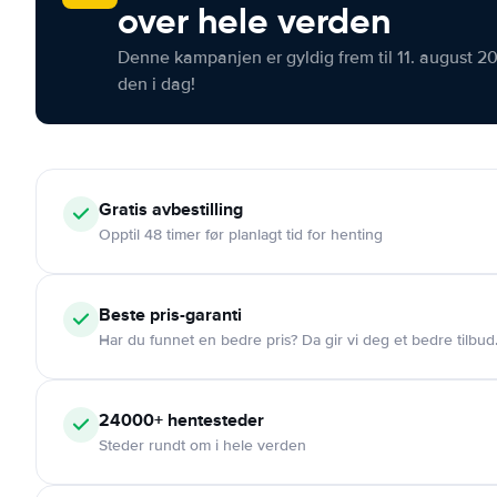
over hele verden
Denne kampanjen er gyldig frem til 11. august 2
den i dag!
Gratis
avbestilling
Opptil 48 timer før planlagt tid for henting
Beste pris-garanti
Har du funnet en bedre pris? Da gir vi deg et bedre tilbud
24000+
hentesteder
Steder rundt om i hele verden