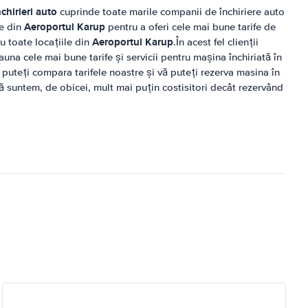
chirieri auto
cuprinde toate marile companii de închiriere auto
Aeroportul Karup
le din
pentru a oferi cele mai bune tarife de
Aeroportul Karup
ru toate locațiile din
.În acest fel clienții
auna cele mai bune tarife și servicii pentru mașina închiriată în
, puteți compara tarifele noastre și vă puteți rezerva masina în
că suntem, de obicei, mult mai puțin costisitori decât rezervând