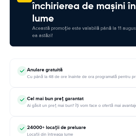
închirierea de mașini î
lume
Această promoție este valabilă până la 11 august
ea astăzi!
Anulare gratuită
Cu până la 48 de ore înainte de ora programată pentru pr
Cel mai bun preț garantat
Ai găsit un preț mai bun? Îți vom face o ofertă mai avantaj
24000+ locații de preluare
Locații din întreaga lume