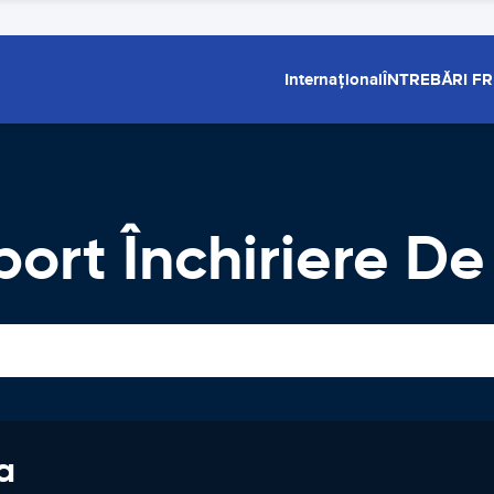
Internațional
ÎNTREBĂRI F
port Închiriere De
a