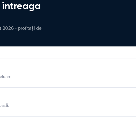
n întreaga
 2026 - profitați de
eluare
oasă.