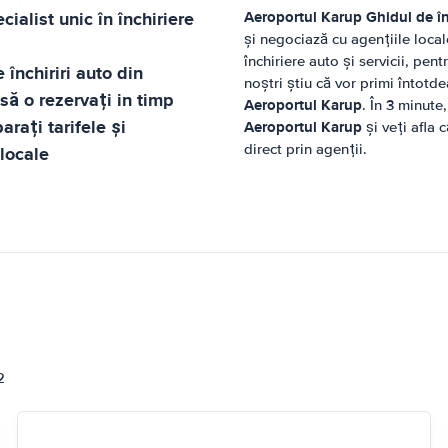
ialist unic în închiriere
Aeroportul Karup
Ghidul de în
și negociază cu agențiile loca
închiriere auto și servicii, pent
 închiriri auto din
noștri știu că vor primi întotde
să o rezervați in timp
Aeroportul Karup
. În 3 minute
rați tarifele și
Aeroportul Karup
și veți afla 
direct prin agenții.
 locale
i
2