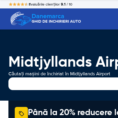
9.1
Evaluările clienților
/ 10
Danemarca
GHID DE INCHIRIERI AUTO
Midtjyllands Air
Căutați mașini de închiriat în Midtjyllands Airport
Până la 20% reducere l