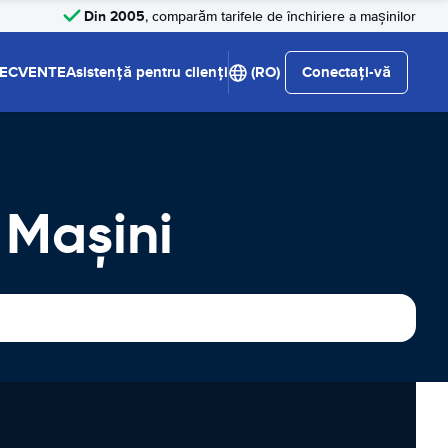
Din 2005
, comparăm tarifele de închiriere a mașinilor
RECVENTE
Asistență pentru clienți
(RO)
Conectați-vă
 Maşini