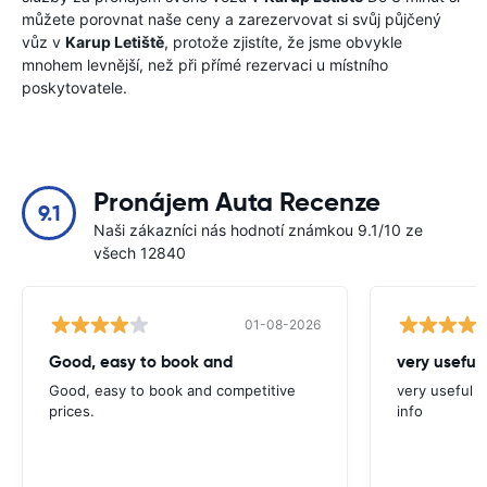
můžete porovnat naše ceny a zarezervovat si svůj půjčený
vůz v
Karup Letiště
, protože zjistíte, že jsme obvykle
mnohem levnější, než při přímé rezervaci u místního
poskytovatele.
Pronájem Auta Recenze
9.1
Naši zákazníci nás hodnotí známkou 9.1/10 ze
všech 12840
01-08-2026
Good, easy to book and
very useful 
Good, easy to book and competitive
very useful t
prices.
info