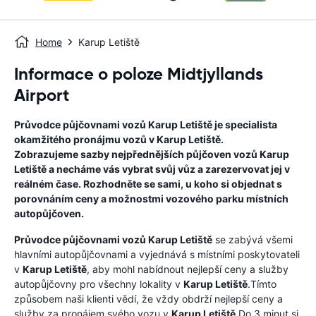
Home
Karup Letiště
Informace o poloze Midtjyllands
Airport
Průvodce půjčovnami vozů
Karup Letiště
je specialista
okamžitého pronájmu vozů v
Karup Letiště
.
Zobrazujeme sazby nejpřednějších půjčoven vozů
Karup
Letiště
a necháme vás vybrat svůj vůz a zarezervovat jej v
reálném čase. Rozhodněte se sami, u koho si objednat s
porovnáním ceny a možnostmi vozového parku místních
autopůjčoven.
Průvodce půjčovnami vozů
Karup Letiště
se zabývá všemi
hlavními autopůjčovnami a vyjednává s místními poskytovateli
v
Karup Letiště
, aby mohl nabídnout nejlepší ceny a služby
autopůjčovny pro všechny lokality v
Karup Letiště
.Tímto
způsobem naši klienti vědí, že vždy obdrží nejlepší ceny a
služby za pronájem svého vozu v
Karup Letiště
Do 3 minut si