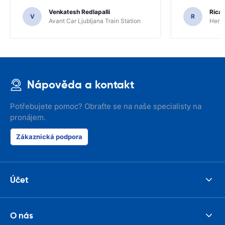
Venkatesh Redlapalli
Ricar
V
R
Avant Car Ljubljana Train Station
Hertz
Nápověda a kontakt
Potřebujete pomoc? Obraťte se na naše specialisty na
pronájem.
Zákaznická podpora
Účet
O nás