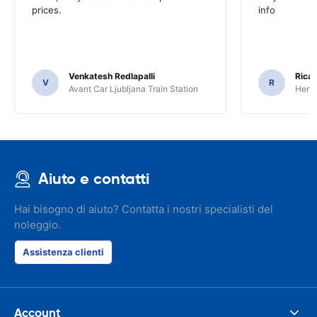
prices.
info
Venkatesh Redlapalli
Ricar
V
R
Avant Car Ljubljana Train Station
Hertz
Aiuto e contatti
Hai bisogno di aiuto? Contatta i nostri specialisti del
noleggio.
Assistenza clienti
Account