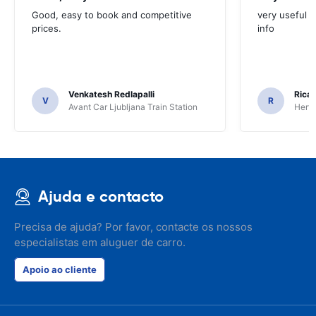
Good, easy to book and competitive
very useful t
prices.
info
Venkatesh Redlapalli
Ricar
V
R
Avant Car Ljubljana Train Station
Hertz
Ajuda e contacto
Precisa de ajuda? Por favor, contacte os nossos
especialistas em aluguer de carro.
Apoio ao cliente