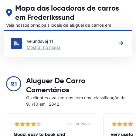
Mapa das locadoras de carros
em Frederikssund
Veja nossos principais locais de aluguel de carros em
Frederikssund
Vølundsvej 11
Mostrar no mapa
Aluguer De Carro
9.1
Comentários
Os clientes avaliam-nos com uma classificação de
9.1/10 em 12842
01-08-2026
Good, easy to book and
very useful 