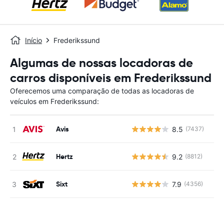
Início
Frederikssund
Algumas de nossas locadoras de
carros disponíveis em Frederikssund
Oferecemos uma comparação de todas as locadoras de
veículos em Frederikssund:
Avis
8.5
(7437)
N
Hertz
9.2
(8812)
N
Sixt
7.9
(4356)
N