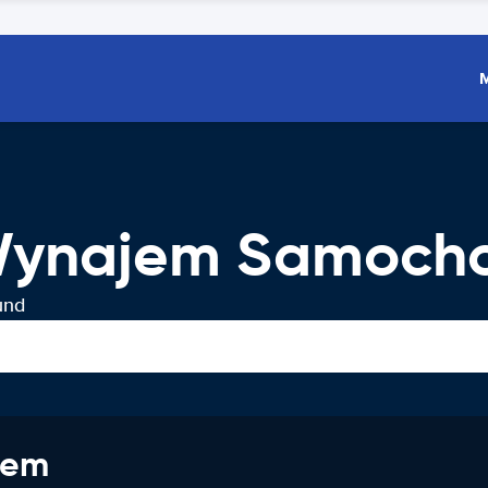
 Wynajem Samoc
und
jem