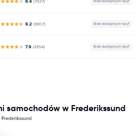
8.4
(7427)
Brak dostępnych taryf
9.2
(8807)
Brak dostępnych taryf
7.9
(4354)
Brak dostępnych taryf
lni samochodów w Frederikssund
 Frederikssund