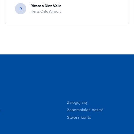
Ricardo Diez Valle
R
Hertz Oslo Airport
Zaloguj się
a
Zapomniałeś hasła?
Stwórz konto