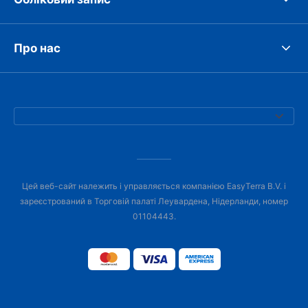
Про нас
Цей веб-сайт належить і управляється компанією EasyTerra B.V. і
зареєстрований в Торговій палаті Леувардена, Нідерланди, номер
01104443.