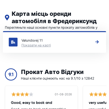
Карта місць оренди
автомобіля в Фредериксунд
Перегляньте наші основні пункти прокату автомобілів у
Фредериксунд
Vølundsvej 11
Показати на карті
Прокат Авто Відгуки
9.1
Наші клієнти оцінюють нас на 9.1/10 з 12842
01-08-2026
Good, easy to book and
very useful 