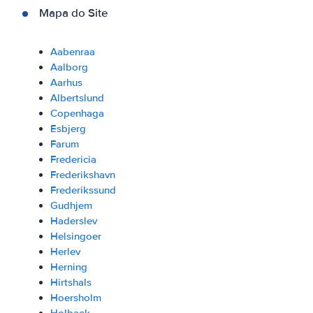
Mapa do Site
Aabenraa
Aalborg
Aarhus
Albertslund
Copenhaga
Esbjerg
Farum
Fredericia
Frederikshavn
Frederikssund
Gudhjem
Haderslev
Helsingoer
Herlev
Herning
Hirtshals
Hoersholm