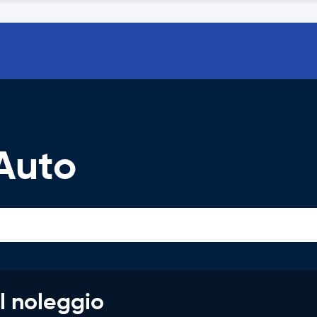
Auto
l noleggio