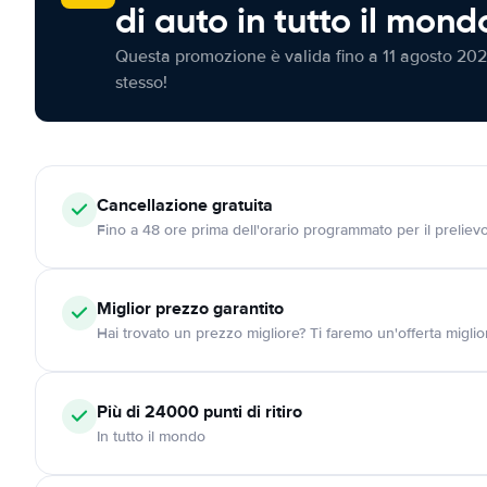
di auto in tutto il mond
Questa promozione è valida fino a 11 agosto 202
stesso!
Cancellazione
gratuita
Fino a 48 ore prima dell'orario programmato per il preliev
Miglior prezzo garantito
Hai trovato un prezzo migliore? Ti faremo un'offerta miglio
Più di 24000
punti di ritiro
In tutto il mondo