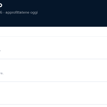
o
6 - approfittatene oggi
o
re.