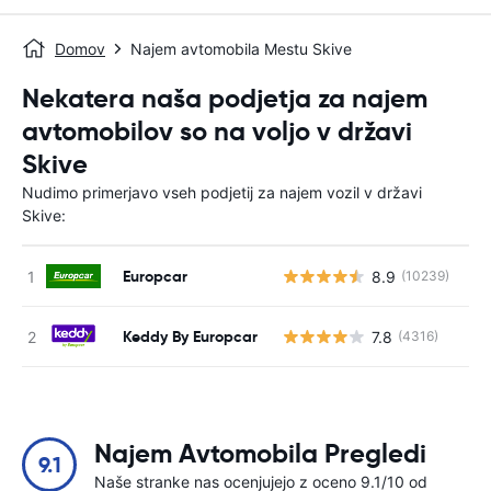
Domov
Najem avtomobila Mestu Skive
Nekatera naša podjetja za najem
avtomobilov so na voljo v državi
Skive
Nudimo primerjavo vseh podjetij za najem vozil v državi
Skive:
Europcar
8.9
(10239)
St
Keddy By Europcar
7.8
(4316)
St
Najem Avtomobila Pregledi
9.1
Naše stranke nas ocenjujejo z oceno 9.1/10 od