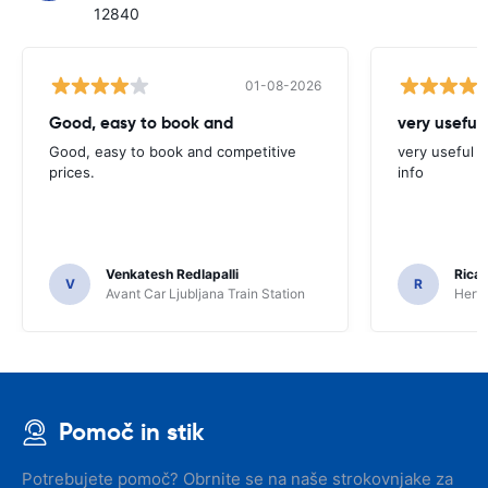
12840
01-08-2026
Good, easy to book and
very useful 
Good, easy to book and competitive
very useful t
prices.
info
Venkatesh Redlapalli
Ricar
V
R
Avant Car Ljubljana Train Station
Hertz
Pomoč in stik
Potrebujete pomoč? Obrnite se na naše strokovnjake za