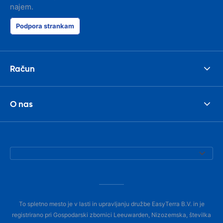
najem.
Podpora strankam
Račun
O nas
To spletno mesto je v lasti in upravljanju družbe EasyTerra B.V. in je
registrirano pri Gospodarski zbornici Leeuwarden, Nizozemska, številka