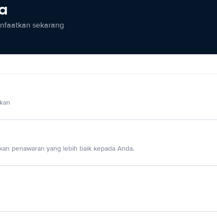
ia
anfaatkan sekarang
lkan
an penawaran yang lebih baik kepada Anda.