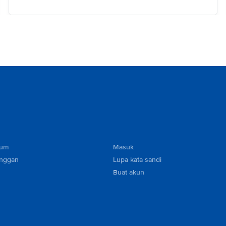
mum
Masuk
anggan
Lupa kata sandi
Buat akun