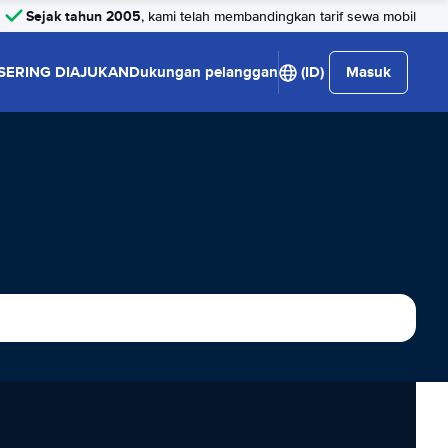
Sejak tahun 2005
, kami telah membandingkan tarif sewa mobil
SERING DIAJUKAN
Dukungan pelanggan
(ID)
Masuk