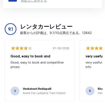
地図上に表示する
レンタカーレビュー
9.1
顧客からの評価は、9.1/10点満点である。12842
01-08-2026
Good, easy to book and
very useful 
Good, easy to book and competitive
very useful t
prices.
info
Venkatesh Redlapalli
Ricar
V
R
Avant Car Ljubljana Train Station
Hertz