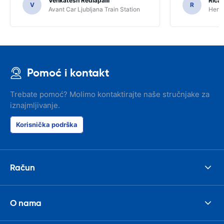
Venkatesh Redlapalli
Ricar
V
R
Avant Car Ljubljana Train Station
Hertz
Pomoć i kontakt
Trebate pomoć? Molimo kontaktirajte naše stručnjake za
iznajmljivanje.
Korisnička podrška
Račun
O nama