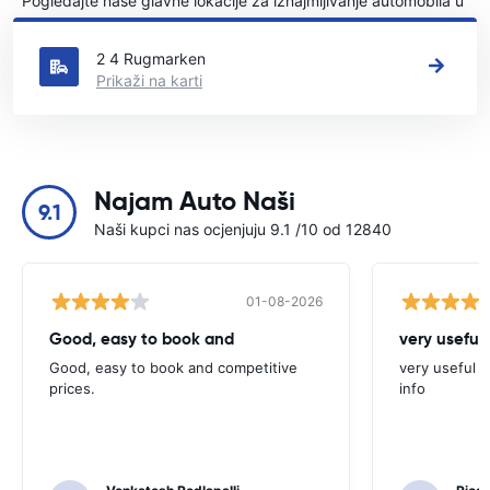
Pogledajte naše glavne lokacije za iznajmljivanje automobila u
Farum
2 4 Rugmarken
Prikaži na karti
Najam Auto Naši
9.1
Naši kupci nas ocjenjuju 9.1 /10 od 12840
01-08-2026
Good, easy to book and
very useful 
Good, easy to book and competitive
very useful t
prices.
info