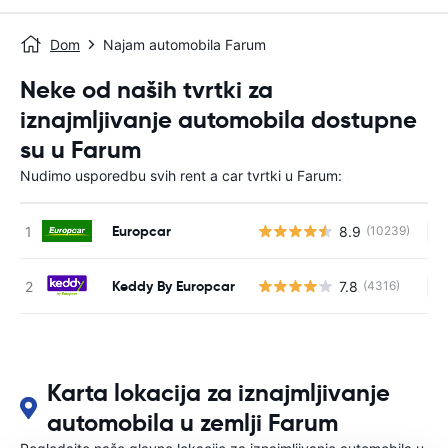
Dom
Najam automobila Farum
Neke od naših tvrtki za
iznajmljivanje automobila dostupne
su u Farum
Nudimo usporedbu svih rent a car tvrtki u Farum:
Europcar
8.9
(10239)
Ne
Keddy By Europcar
7.8
(4316)
Ne
Karta lokacija za iznajmljivanje
automobila u zemlji Farum