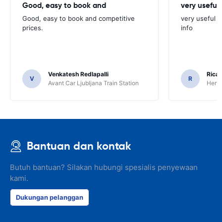
Good, easy to book and
very useful 
Good, easy to book and competitive
very useful t
prices.
info
Venkatesh Redlapalli
Ricar
V
R
Avant Car Ljubljana Train Station
Hertz
Bantuan dan kontak
Butuh bantuan? Silakan hubungi spesialis penyewaan
kami.
Dukungan pelanggan