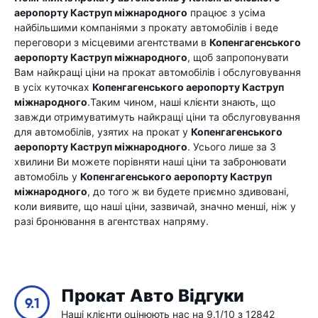
аеропорту Каструп міжнародного
працює з усіма
найбільшими компаніями з прокату автомобілів і веде
переговори з місцевими агентствами в
Копенгагенського
аеропорту Каструп міжнародного
, щоб запропонувати
Вам найкращі ціни на прокат автомобілів і обслуговування
в усіх куточках
Копенгагенського аеропорту Каструп
міжнародного
.Таким чином, наші клієнти знають, що
завжди отримуватимуть найкращі ціни та обслуговування
для автомобілів, узятих на прокат у
Копенгагенського
аеропорту Каструп міжнародного
. Усього лише за 3
хвилини Ви можете порівняти наші ціни та забронювати
автомобіль у
Копенгагенського аеропорту Каструп
міжнародного
, до того ж ви будете приємно здивовані,
коли виявите, що наші ціни, зазвичай, значно менші, ніж у
разі бронювання в агентствах напряму.
Прокат Авто Відгуки
9.1
Наші клієнти оцінюють нас на 9.1/10 з 12842