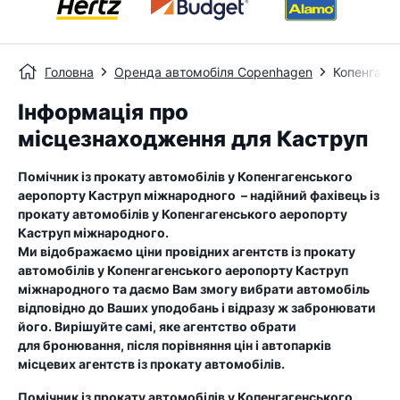
Головна
Оренда автомобіля Copenhagen
Копенгаге
Інформація про
місцезнаходження для Каструп
Помічник із прокату автомобілів у
Копенгагенського
аеропорту Каструп міжнародного
– надійний фахівець із
прокату автомобілів у
Копенгагенського аеропорту
Каструп міжнародного
.
Ми відображаємо ціни провідних агентств із прокату
автомобілів у
Копенгагенського аеропорту Каструп
міжнародного
та даємо Вам змогу вибрати автомобіль
відповідно до Ваших уподобань і відразу ж забронювати
його. Вирішуйте самі, яке агентство обрати
для бронювання, після порівняння цін і автопарків
місцевих агентств із прокату автомобілів.
Помічник із прокату автомобілів у
Копенгагенського