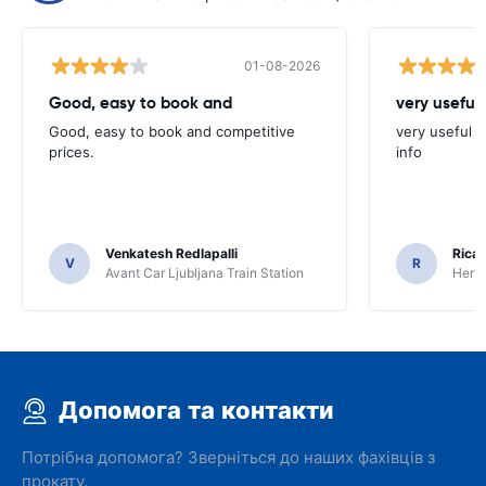
01-08-2026
Good, easy to book and
very useful 
Good, easy to book and competitive
very useful t
prices.
info
Venkatesh Redlapalli
Ricar
V
R
Avant Car Ljubljana Train Station
Hertz
Допомога та контакти
Потрібна допомога? Зверніться до наших фахівців з
прокату.