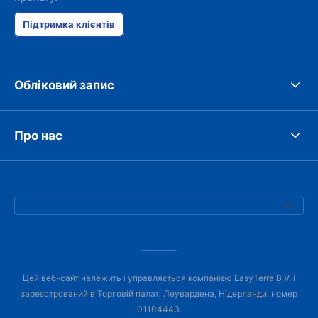
Підтримка клієнтів
Обліковий запис
Про нас
Цей веб-сайт належить і управляється компанією EasyTerra B.V. і
зареєстрований в Торговій палаті Леувардена, Нідерланди, номер
01104443.