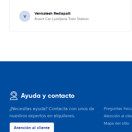
Venkatesh Redlapalli
V
Avant Car Ljubljana Train Station
Ayuda y contacto
¿Necesitas ayuda? Contacta con unos de
Preguntas frec
nuestros expertos en alquileres.
Atención al clie
Mapa del sitio
Atención al cliente