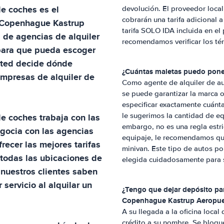
 de coches
es el
devolución. El proveedor local 
cobrarán una tarifa adicional 
Copenhague Kastrup
tarifa SOLO IDA incluida en el 
a de agencias de alquiler
recomendamos verificar los té
ara que pueda escoger
Usted decide dónde
¿Cuántas maletas puedo poner
 empresas de alquiler de
Como agente de alquiler de au
se puede garantizar la marca 
especificar exactamente cuánt
 de coches
trabaja con las
le sugerimos la cantidad de eq
embargo, no es una regla estr
egocia con las agencias
equipaje, le recomendamos que
recer las mejores tarifas
minivan. Este tipo de autos po
n todas las ubicaciones de
elegida cuidadosamente para sa
 nuestros clientes saben
 servicio al alquilar un
¿Tengo que dejar depósito par
Copenhague Kastrup Aeropue
A su llegada a la oficina local
crédito a su nombre. Se bloque