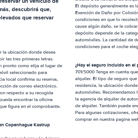
reservar un vehículo de
El depósito generalmente es l
ás, descubrirá que,
Exención de Daño por Colisión
levados que reservar
condiciones en que lo recolec
cause algún daño, se le cobrar
depósito depende de la categor
automóviles. La cantidad de d
condiciones para el coche ele
r la ubicación donde desea
r las tres primeras letras.
¿Hay el seguro incluido en el 
n pronto como elija el lugar de
701/5000 Tenga en cuenta que 
móvil seleccionado para
alquiler. El tipo de seguro que
cia local confirma su reserva,
residencia, la ubicación donde
cción de correo electrónico.
automóviles. Recomendamos lee
con respecto a su recogida
la agencia de alquiler de autom
pueda encontrar la oficina
de alquiler. También puede enc
 que figura en el comprobante.
Para algunas cotizaciones, o
comprar en nuestra pagina we
 en
Copenhague Kastrup