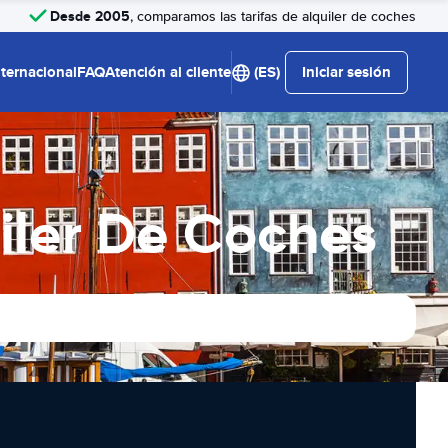
Desde 2005
, comparamos las tarifas de alquiler de coches
nternacional
FAQ
Atención al cliente
(ES)
Iniciar sesión
iler De Coches