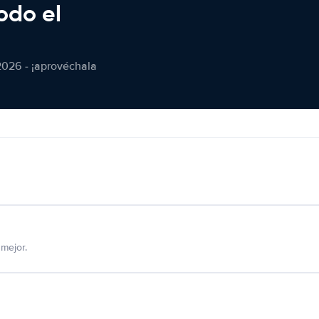
odo el
2026 - ¡aprovéchala
mejor.