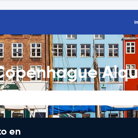
I
Copenhague Alqu
ague
to en