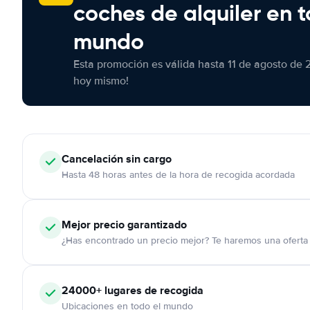
coches de alquiler en t
mundo
Esta promoción es válida hasta 11 de agosto de 
hoy mismo!
Cancelación
sin cargo
Hasta 48 horas antes de la hora de recogida acordada
Mejor precio garantizado
¿Has encontrado un precio mejor? Te haremos una oferta 
24000+
lugares de recogida
Ubicaciones en todo el mundo