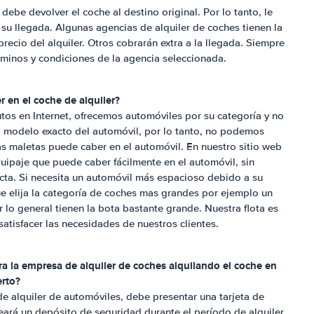
debe devolver el coche al destino original. Por lo tanto, le
a su llegada. Algunas agencias de alquiler de coches tienen la
precio del alquiler. Otros cobrarán extra a la llegada. Siempre
rminos y condiciones de la agencia seleccionada.
 en el coche de alquiler?
tos en Internet, ofrecemos automóviles por su categoría y no
o modelo exacto del automóvil, por lo tanto, no podemos
as maletas puede caber en el automóvil. En nuestro sitio web
uipaje que puede caber fácilmente en el automóvil, sin
icta. Si necesita un automóvil más espacioso debido a su
 elija la categoría de coches mas grandes por ejemplo un
r lo general tienen la bota bastante grande. Nuestra flota es
tisfacer las necesidades de nuestros clientes.
a la empresa de alquiler de coches alquilando el coche en
rto
?
 de alquiler de automóviles, debe presentar una tarjeta de
ará un depósito de seguridad durante el período de alquiler.