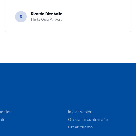
Ricardo Diez Valle
R
Hertz Oslo Airport
uentes
Iniciar sesión
nte
Olvidé mi contraseña
Crear cuenta