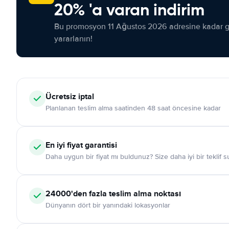
20% 'a varan indirim
Bu promosyon 11 Ağustos 2026 adresine kadar ge
yararlanın!
Ücretsiz iptal
Planlanan teslim alma saatinden 48 saat öncesine kadar
En iyi fiyat garantisi
Daha uygun bir fiyat mı buldunuz? Size daha iyi bir teklif 
24000'den fazla teslim alma noktası
Dünyanın dört bir yanındaki lokasyonlar