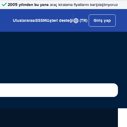
2005 yılından bu yana
araç kiralama fiyatlarını karşılaştırıyoruz
Uluslararası
SSS
Müşteri desteği
(TR)
Giriş yap