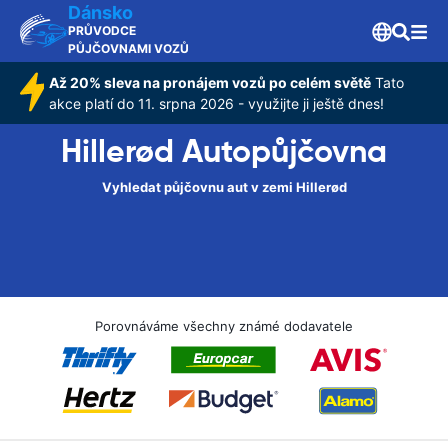
Dánsko
PRŮVODCE
PŮJČOVNAMI VOZŮ
Až 20% sleva na pronájem vozů po celém světě
Tato
akce platí do 11. srpna 2026 - využijte ji ještě dnes!
Hillerød Autopůjčovna
Vyhledat půjčovnu aut v zemi Hillerød
Porovnáváme všechny známé dodavatele