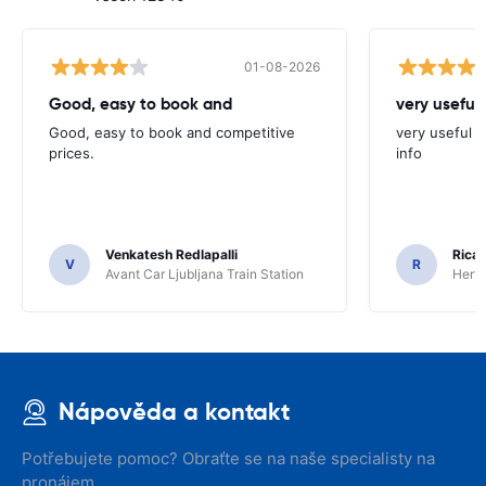
01-08-2026
Good, easy to book and
very useful 
Good, easy to book and competitive
very useful t
prices.
info
Venkatesh Redlapalli
Ricar
V
R
Avant Car Ljubljana Train Station
Hertz
Nápověda a kontakt
Potřebujete pomoc? Obraťte se na naše specialisty na
pronájem.