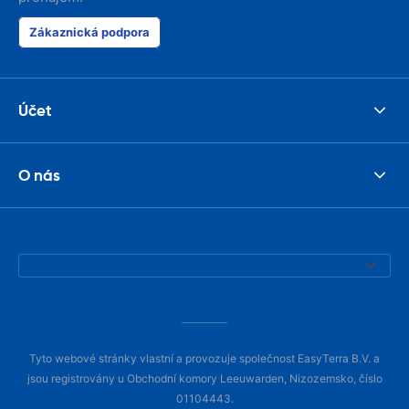
Zákaznická podpora
Účet
O nás
Tyto webové stránky vlastní a provozuje společnost EasyTerra B.V. a
jsou registrovány u Obchodní komory Leeuwarden, Nizozemsko, číslo
01104443.