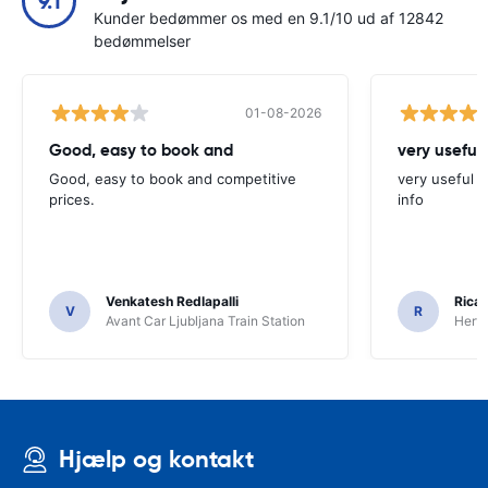
9.1
Kunder bedømmer os med en 9.1/10 ud af 12842
bedømmelser
01-08-2026
Good, easy to book and
very useful 
Good, easy to book and competitive
very useful t
prices.
info
Venkatesh Redlapalli
Ricar
V
R
Avant Car Ljubljana Train Station
Hertz
Hjælp og kontakt