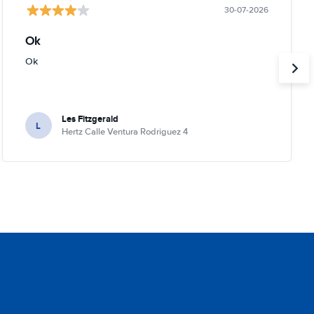
30-07-2026
Ok
Ok
Les Fitzgerald
L
Hertz Calle Ventura Rodriguez 4