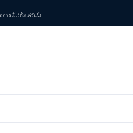
สนี้ไว้ตั้งแต่วันนี้!