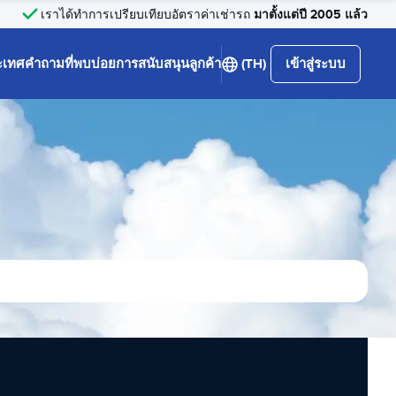
มาตั้งแต่ปี 2005 แล้ว
เราได้ทำการเปรียบเทียบอัตราค่าเช่ารถ
ะเทศ
คำถามที่พบบ่อย
การสนับสนุนลูกค้า
(TH)
เข้าสู่ระบบ