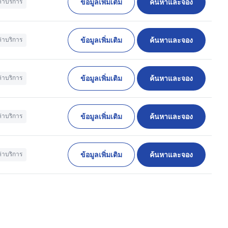
ข้อมูลเพิ่มเติม
ค้นหาและจอง
ค่าบริการ
ข้อมูลเพิ่มเติม
ค้นหาและจอง
ค่าบริการ
ข้อมูลเพิ่มเติม
ค้นหาและจอง
ค่าบริการ
ข้อมูลเพิ่มเติม
ค้นหาและจอง
ค่าบริการ
ข้อมูลเพิ่มเติม
ค้นหาและจอง
ค่าบริการ