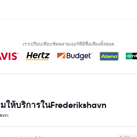
เราเปรียบเทียบซัพพลายเออร์ที่มีชื่อเสียงทั้งหมด
อมให้บริการในFrederikshavn
avn: