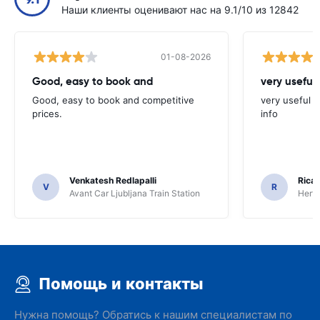
Наши клиенты оценивают нас на 9.1/10 из 12842
01-08-2026
Good, easy to book and
very useful 
Good, easy to book and competitive
very useful t
prices.
info
Venkatesh Redlapalli
Ricar
V
R
Avant Car Ljubljana Train Station
Hertz
Помощь и контакты
Нужна помощь? Обратись к нашим специалистам по