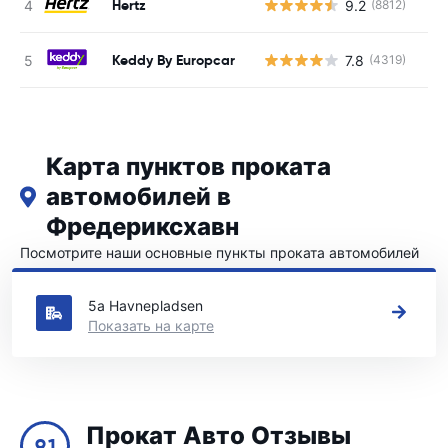
Hertz
9.2
(8812)
Н
Keddy By Europcar
7.8
(4319)
Н
Карта пунктов проката
автомобилей в
Фредериксхавн
Посмотрите наши основные пункты проката автомобилей
в Фредериксхавн
5a Havnepladsen
Показать на карте
Прокат Авто Отзывы
9.1