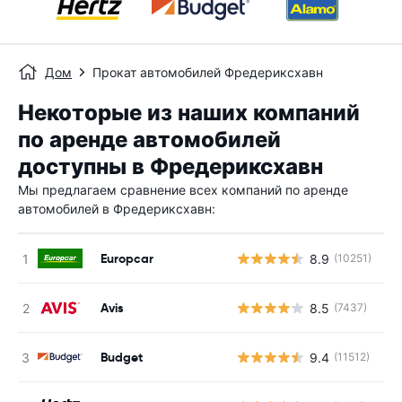
Дом
Прокат автомобилей Фредериксхавн
Некоторые из наших компаний
по аренде автомобилей
доступны в Фредериксхавн
Мы предлагаем сравнение всех компаний по аренде
автомобилей в Фредериксхавн:
Europcar
8.9
(10251)
Н
Avis
8.5
(7437)
Н
Budget
9.4
(11512)
Н