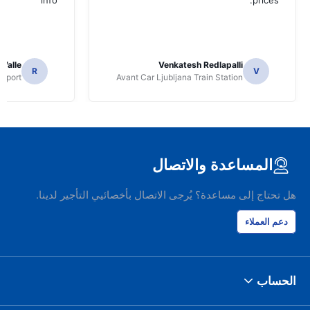
info
prices.
 Valle
Venkatesh Redlapalli
R
V
irport
Avant Car Ljubljana Train Station
المساعدة والاتصال
هل تحتاج إلى مساعدة؟ يُرجى الاتصال بأخصائيي التأجير لدينا.
دعم العملاء
الحساب