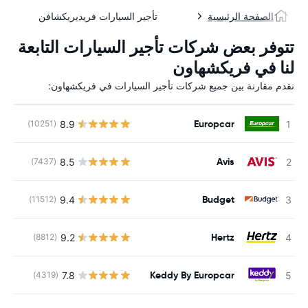
الصفحة الرئيسية
تأجير السيارات فريديريكشافن
تتوفر بعض شركات تأجير السيارات التابعة
لنا في فريكشهاون
نقدم مقارنة بين جميع شركات تأجير السيارات في فريكشهاون:
Europcar
8.9
(10251)
ل
Avis
8.5
(7437)
ل
Budget
9.4
(11512)
ل
Hertz
9.2
(8812)
ل
Keddy By Europcar
7.8
(4319)
ل