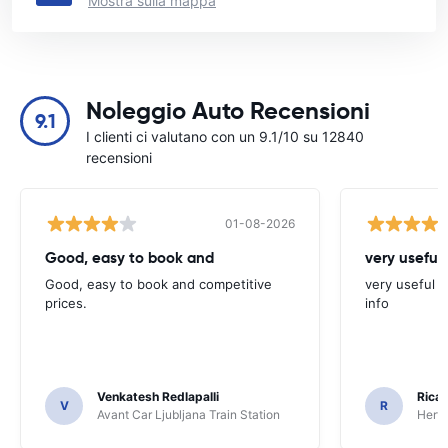
Mostra sulla mappa
Noleggio Auto Recensioni
9.1
I clienti ci valutano con un 9.1/10 su 12840
recensioni
01-08-2026
Good, easy to book and
very useful 
Good, easy to book and competitive
very useful t
prices.
info
Venkatesh Redlapalli
Ricar
V
R
Avant Car Ljubljana Train Station
Hertz