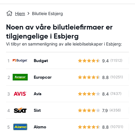
Hjem
Bilutleie Esbjerg
Noen av våre bilutleiefirmaer er
tilgjengelige i Esbjerg
Vi tilbyr en sammenligning av alle leiebilselskaper i Esbjerg:
Budget
9.4
(11512)
In
Europcar
8.8
(10251)
In
Avis
8.4
(7437)
In
Sixt
7.9
(4356)
In
Alamo
8.8
(10701)
In