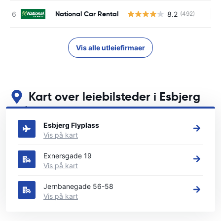
National Car Rental
8.2
(492)
In
Vis alle utleiefirmaer
Kart over leiebilsteder i Esbjerg
Se våre viktigste bilutleiesteder i Esbjerg
Esbjerg Flyplass
Vis på kart
Exnersgade 19
Vis på kart
Jernbanegade 56-58
Vis på kart