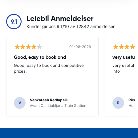
Leiebil Anmeldelser
9.1
Kunder gir oss 9.1/10 av 12842 anmeldelser
01-08-2026
Good, easy to book and
very useful 
Good, easy to book and competitive
very useful t
prices.
info
Venkatesh Redlapalli
Ricar
V
R
Avant Car Ljubljana Train Station
Hertz