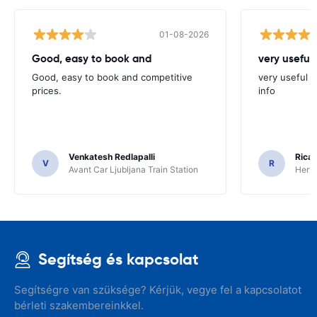
01-08-2026
Good, easy to book and
very useful 
Good, easy to book and competitive
very useful t
prices.
info
Venkatesh Redlapalli
Ricar
V
R
Avant Car Ljubljana Train Station
Hertz
Segítség és kapcsolat
Segítségre van szüksége? Kérjük, vegye fel a kapcsolatot
bérleti szakembereinkkel.