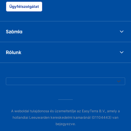
Ügyfélszolgálat
Számla
Rólunk
A weboldal tulajdonosa és üzemeltetője az EasyTerra B.V., amely a
hollandiai Leeuwarden kereskedelmi kamaránál (01104443) van
bejegyezve.