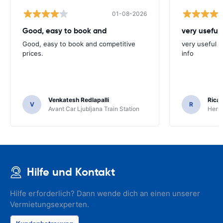
01-08-2026
Good, easy to book and
very useful 
Good, easy to book and competitive
very useful t
prices.
info
Venkatesh Redlapalli
Ricar
V
R
Avant Car Ljubljana Train Station
Hertz
Hilfe und Kontakt
Hilfe erforderlich? Dann wende dich an einen unserer
Vermietungsexperten.