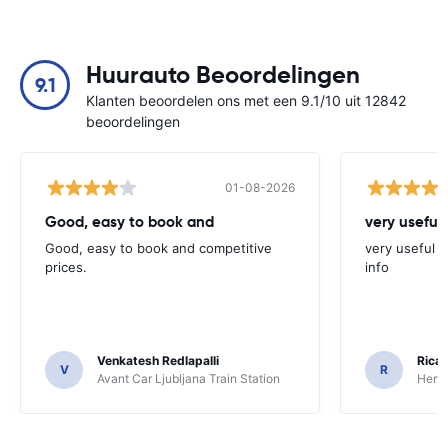
Huurauto Beoordelingen
9.1
Klanten beoordelen ons met een 9.1/10 uit 12842
beoordelingen
01-08-2026
Good, easy to book and
very useful 
Good, easy to book and competitive
very useful t
prices.
info
Venkatesh Redlapalli
Ricar
V
R
Avant Car Ljubljana Train Station
Hertz