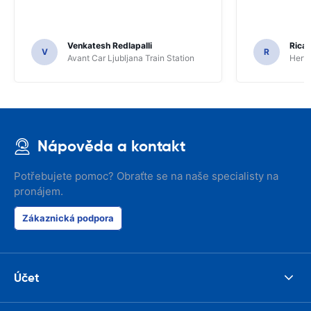
Venkatesh Redlapalli
Ricar
V
R
Avant Car Ljubljana Train Station
Hertz
Nápověda a kontakt
Potřebujete pomoc? Obraťte se na naše specialisty na
pronájem.
Zákaznická podpora
Účet