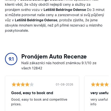
klienti vědí, že vždy obdrží nejlepší ceny a služby za
pronájem svého vozu v
Letiště Beldringe Odense
Do 3 minut
si můžete porovnat naše ceny a zarezervovat si svůj půjčený
vůz v
Letiště Beldringe Odense
, protože zjistíte, že jsme
obvykle mnohem levnější, než při přímé rezervaci u místního
poskytovatele.
Pronájem Auta Recenze
9.1
Naši zákazníci nás hodnotí známkou 9.1/10 ze
všech 12842
01-08-2026
Good, easy to book and
very useful 
Good, easy to book and competitive
very useful t
prices.
info