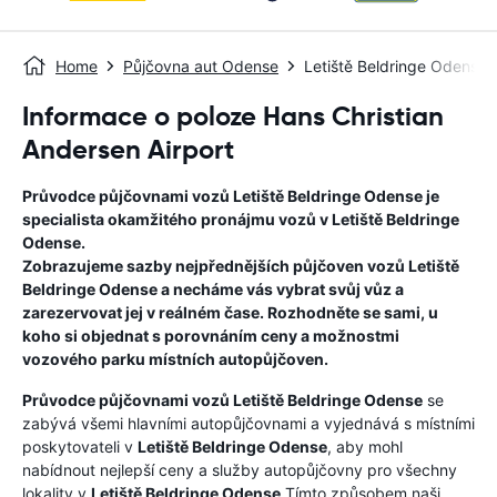
Home
Půjčovna aut Odense
Letiště Beldringe Odense
Informace o poloze Hans Christian
Andersen Airport
Průvodce půjčovnami vozů
Letiště Beldringe Odense
je
specialista okamžitého pronájmu vozů v
Letiště Beldringe
Odense
.
Zobrazujeme sazby nejpřednějších půjčoven vozů
Letiště
Beldringe Odense
a necháme vás vybrat svůj vůz a
zarezervovat jej v reálném čase. Rozhodněte se sami, u
koho si objednat s porovnáním ceny a možnostmi
vozového parku místních autopůjčoven.
Průvodce půjčovnami vozů
Letiště Beldringe Odense
se
zabývá všemi hlavními autopůjčovnami a vyjednává s místními
poskytovateli v
Letiště Beldringe Odense
, aby mohl
nabídnout nejlepší ceny a služby autopůjčovny pro všechny
lokality v
Letiště Beldringe Odense
.Tímto způsobem naši