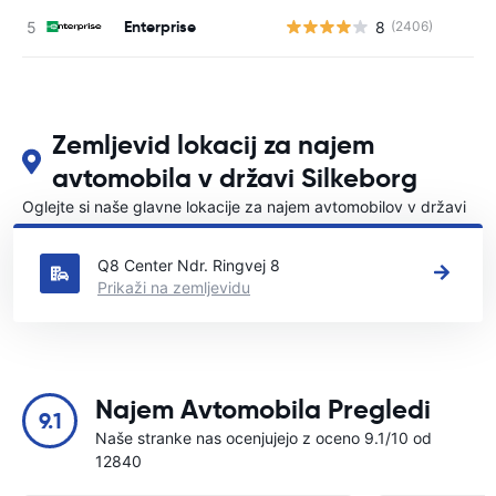
Enterprise
8
(2406)
St
Zemljevid lokacij za najem
avtomobila v državi Silkeborg
Oglejte si naše glavne lokacije za najem avtomobilov v državi
Silkeborg
Q8 Center Ndr. Ringvej 8
Prikaži na zemljevidu
Najem Avtomobila Pregledi
9.1
Naše stranke nas ocenjujejo z oceno 9.1/10 od
12840