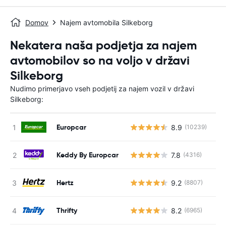
Domov
Najem avtomobila Silkeborg
Nekatera naša podjetja za najem
avtomobilov so na voljo v državi
Silkeborg
Nudimo primerjavo vseh podjetij za najem vozil v državi
Silkeborg:
Europcar
8.9
(10239)
St
Keddy By Europcar
7.8
(4316)
St
Hertz
9.2
(8807)
St
Thrifty
8.2
(6965)
St