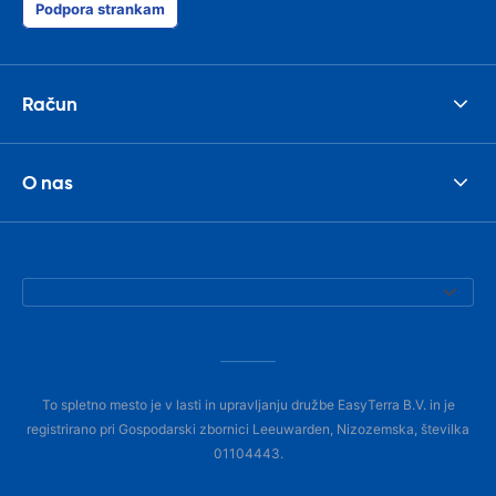
Podpora strankam
Račun
O nas
To spletno mesto je v lasti in upravljanju družbe EasyTerra B.V. in je
registrirano pri Gospodarski zbornici Leeuwarden, Nizozemska, številka
01104443.