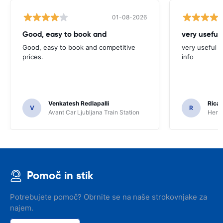
01-08-2026
Good, easy to book and
very useful 
Good, easy to book and competitive
very useful t
prices.
info
Venkatesh Redlapalli
Ricar
V
R
Avant Car Ljubljana Train Station
Hertz
Pomoč in stik
Potrebujete pomoč? Obrnite se na naše strokovnjake za
najem.