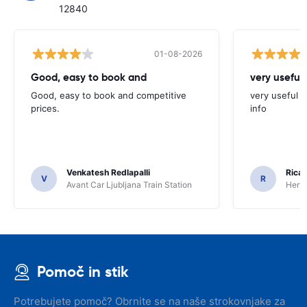
12840
01-08-2026
Good, easy to book and
very useful 
Good, easy to book and competitive
very useful t
prices.
info
Venkatesh Redlapalli
Ricar
V
R
Avant Car Ljubljana Train Station
Hertz
Pomoč in stik
Potrebujete pomoč? Obrnite se na naše strokovnjake za