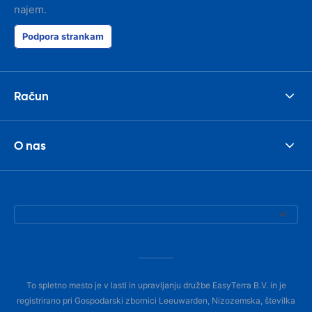
najem.
Podpora strankam
Račun
O nas
To spletno mesto je v lasti in upravljanju družbe EasyTerra B.V. in je
registrirano pri Gospodarski zbornici Leeuwarden, Nizozemska, številka