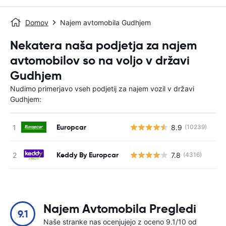
Domov
Najem avtomobila Gudhjem
Nekatera naša podjetja za najem
avtomobilov so na voljo v državi
Gudhjem
Nudimo primerjavo vseh podjetij za najem vozil v državi
Gudhjem:
Europcar
8.9
(10239)
St
Keddy By Europcar
7.8
(4316)
St
Najem Avtomobila Pregledi
9.1
Naše stranke nas ocenjujejo z oceno 9.1/10 od