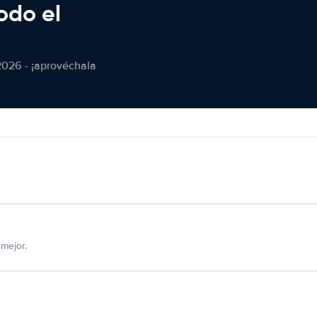
odo el
2026 - ¡aprovéchala
mejor.