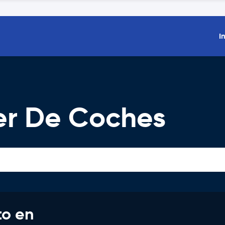
I
er De Coches
to en