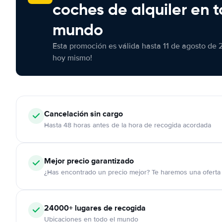
coches de alquiler en t
mundo
Esta promoción es válida hasta 11 de agosto de 
hoy mismo!
Cancelación
sin cargo
Hasta 48 horas antes de la hora de recogida acordada
Mejor precio garantizado
¿Has encontrado un precio mejor? Te haremos una oferta 
24000+
lugares de recogida
Ubicaciones en todo el mundo