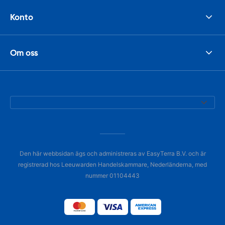
Konto
Om oss
Den här webbsidan ägs och administreras av EasyTerra B.V. och är
registrerad hos Leeuwarden Handelskammare, Nederländerna, med
nummer 01104443