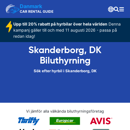
Danmark
CAR RENTAL GUIDE
Upp till 20% rabatt på hyrbilar över hela världen
Denna
kampanj gäller till och med 11 augusti 2026 - passa på
redan idag!
Skanderborg, DK
Biluthyrning
Sök efter hyrbil i Skanderborg, DK
Vi jämför alla välkända biluthyrningsföretag