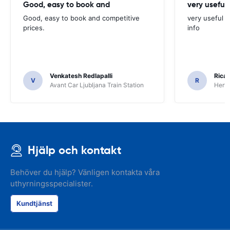
Good, easy to book and
very useful 
Good, easy to book and competitive
very useful t
prices.
info
Venkatesh Redlapalli
Ricar
V
R
Avant Car Ljubljana Train Station
Hertz
Hjälp och kontakt
Behöver du hjälp? Vänligen kontakta våra
uthyrningsspecialister.
Kundtjänst