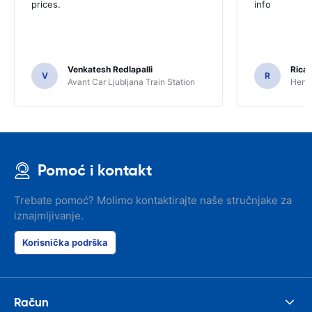
prices.
info
Venkatesh Redlapalli
Ricar
V
R
Avant Car Ljubljana Train Station
Hertz
Pomoć i kontakt
Trebate pomoć? Molimo kontaktirajte naše stručnjake za
iznajmljivanje.
Korisnička podrška
Račun