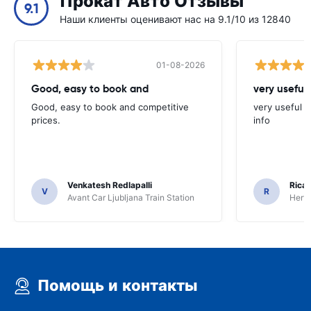
Прокат Авто Отзывы
9.1
Наши клиенты оценивают нас на 9.1/10 из 12840
01-08-2026
Good, easy to book and
very useful 
Good, easy to book and competitive
very useful t
prices.
info
Venkatesh Redlapalli
Ricar
V
R
Avant Car Ljubljana Train Station
Hertz
Помощь и контакты