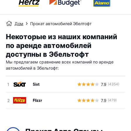
Дом
Прокат автомобилей Эбелтофт
Некоторые из наших компаний
по аренде автомобилей
доступны в Эбельтофт
Мы предлагаем сравнение всех компаний по аренде
автомобилей в Эбельтофт:
Sixt
7.9
(4354)
Н
Flizzr
7.9
(479)
Н