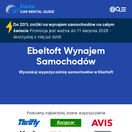
Dania
CAR RENTAL GUIDE
Do 20% zniżki na wynajem samochodów na całym
świecie
Promocja jest ważna do 11 sierpnia 2026 -
skorzystaj z niej już dziś!
Ebeltoft Wynajem
Samochodów
Wyszukaj wypożyczalnię samochodów w Ebeltoft
Polecamy najbardziej znane wypożyczalnie