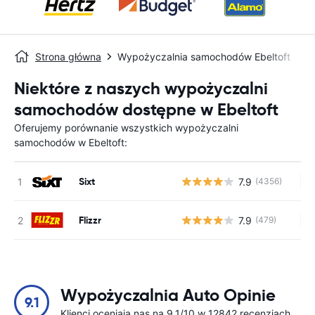
Strona główna
Wypożyczalnia samochodów Ebeltoft
Niektóre z naszych wypożyczalni
samochodów dostępne w Ebeltoft
Oferujemy porównanie wszystkich wypożyczalni
samochodów w Ebeltoft:
Sixt
7.9
(4356)
Br
Flizzr
7.9
(479)
Br
Wypożyczalnia Auto Opinie
9.1
Klienci oceniają nas na 9.1/10 w 12842 recenzjach