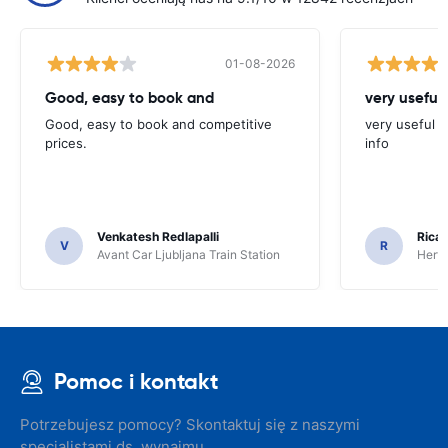
01-08-2026
Good, easy to book and
very useful 
Good, easy to book and competitive
very useful t
prices.
info
Venkatesh Redlapalli
Ricar
V
R
Avant Car Ljubljana Train Station
Hertz
Pomoc i kontakt
Potrzebujesz pomocy? Skontaktuj się z naszymi
specjalistami ds. wynajmu.